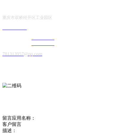
联系方式
重庆市双桥经开区工业园区
023-43332975
销售部罗经理：
13983630175
技质部徐部长：
15086602172
781313957@qq.com
MOBILE SITE
二维码
ONLINE MESSAGE
在线留言
留言应用名称：
客户留言
描述：