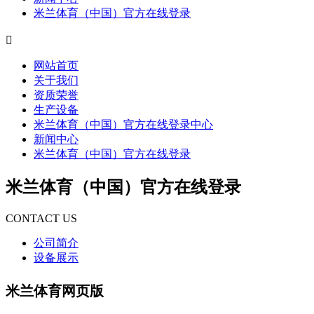
米兰体育（中国）官方在线登录

网站首页
关于我们
资质荣誉
生产设备
米兰体育（中国）官方在线登录中心
新闻中心
米兰体育（中国）官方在线登录
米兰体育（中国）官方在线登录
CONTACT US
公司简介
设备展示
米兰体育网页版