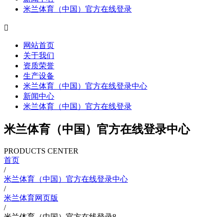
米兰体育（中国）官方在线登录

网站首页
关于我们
资质荣誉
生产设备
米兰体育（中国）官方在线登录中心
新闻中心
米兰体育（中国）官方在线登录
米兰体育（中国）官方在线登录中心
PRODUCTS CENTER
首页
/
米兰体育（中国）官方在线登录中心
/
米兰体育网页版
/
米兰体育（中国）官方在线登录8