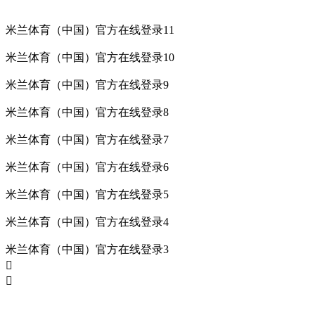
米兰体育（中国）官方在线登录11
米兰体育（中国）官方在线登录10
米兰体育（中国）官方在线登录9
米兰体育（中国）官方在线登录8
米兰体育（中国）官方在线登录7
米兰体育（中国）官方在线登录6
米兰体育（中国）官方在线登录5
米兰体育（中国）官方在线登录4
米兰体育（中国）官方在线登录3


CONTACT INFORMATION