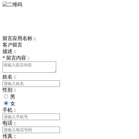
ONLINE MESSAGE
在线留言
留言应用名称：
客户留言
描述：
*
留言内容：
姓名：
性别：
男
女
手机：
电话：
传真：