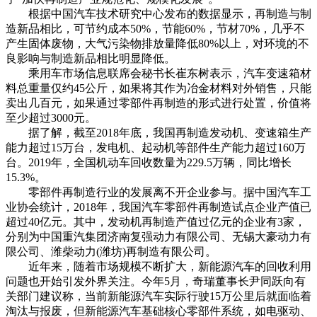
根据中国汽车技术研究中心发布的数据显示，再制造与制
造新品相比，可节约成本50%，节能60%，节材70%，几乎不
产生固体废物，大气污染物排放量降低80%以上，对环境的不
良影响与制造新品相比明显降低。
乘用车市场信息联席会秘书长崔东树表示，汽车变速箱材
料总重量仅约45公斤，如果将其作为冶金材料对外销售，只能
卖出几百元，如果通过零部件再制造的形式进行处置，价值将
至少超过3000元。
据了解，截至2018年底，我国再制造发动机、变速箱生产
能力超过15万台，发电机、起动机等部件生产能力超过160万
台。2019年，全国机动车回收数量为229.5万辆，同比增长
15.3%。
零部件再制造行业的发展离不开企业参与。据中国汽车工
业协会统计，2018年，我国汽车零部件再制造试点企业产值已
超过40亿元。其中，发动机再制造产值过亿元的企业有3家，
分别为中国重汽集团济南复强动力有限公司、无锡大豪动力有
限公司、潍柴动力(潍坊)再制造有限公司。
近年来，随着市场规模不断扩大，新能源汽车的回收利用
问题也开始引发外界关注。今年5月，奇瑞董事长尹同跃向有
关部门建议称，当前新能源汽车实际行驶15万公里后就面临着
淘汰与报废，但新能源汽车基础核心零部件系统，如电驱动、